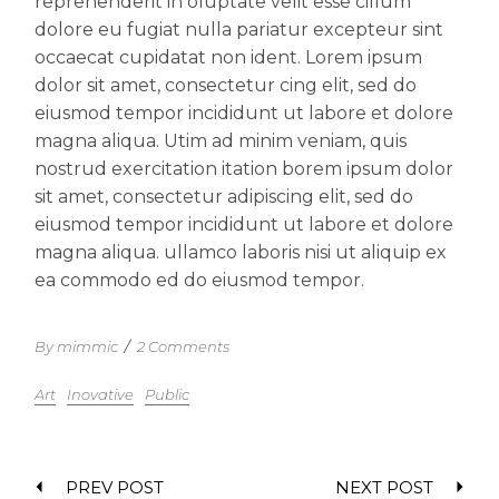
reprehenderit in oluptate velit esse cillum
dolore eu fugiat nulla pariatur excepteur sint
occaecat cupidatat non ident. Lorem ipsum
dolor sit amet, consectetur cing elit, sed do
eiusmod tempor incididunt ut labore et dolore
magna aliqua. Utim ad minim veniam, quis
nostrud exercitation itation borem ipsum dolor
sit amet, consectetur adipiscing elit, sed do
eiusmod tempor incididunt ut labore et dolore
magna aliqua. ullamco laboris nisi ut aliquip ex
ea commodo ed do eiusmod tempor.
By mimmic
/
2 Comments
Art
Inovative
Public
PREV POST
NEXT POST